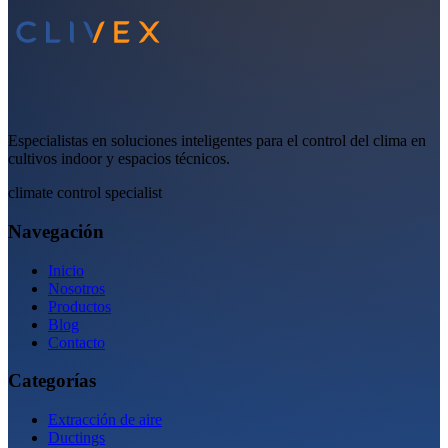
Especialistas en soluciones inteligentes para el control del clima en
cultivos indoor y espacios técnicos.
climate control specialist
Navegación
Inicio
Nosotros
Productos
Blog
Contacto
Categorías
Extracción de aire
Ductings